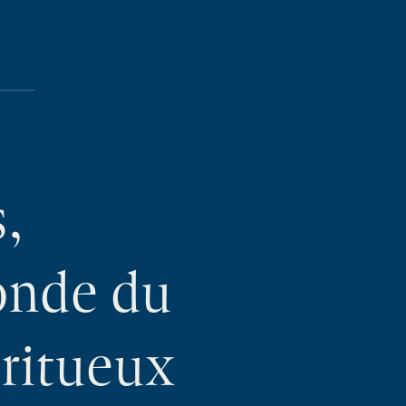
s,
onde du
iritueux